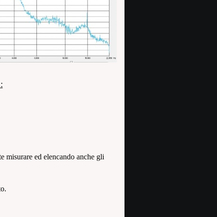
:
te misurare ed elencando anche gli
to.