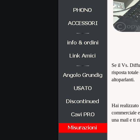
Se il Vs. Diffu
risposta totale
altoparlanti.
Hai realizzato
commerciale e 
una mail e ti r