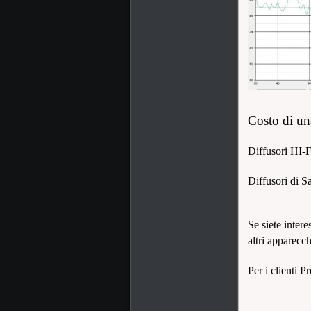
Costo di un
Diffusori HI-Fi
Diffusori di S
Se siete intere
altri apparecc
Per i clienti P